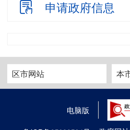
申请政府信息
2007年第3期
2007年第2期
2007年第1期
2006年第20期
区市网站
本
2006年第19期
2006年第18期
2006年第17期
电脑版
2006年第16期