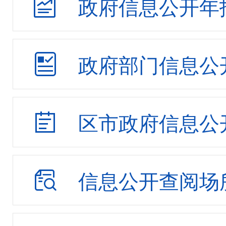
政府信息公开年
2007年第11期
2007年第10期
政府部门信息公
2007年第9期
2007年第8期
区市政府信息公
2007年第7期
2007年第6期
信息公开查阅场
2007年第5期
2007年第4期