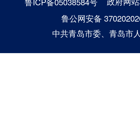
政府网站标
鲁ICP备05038584号
2006年第15期
鲁公网安备 37020202
2006年第14期
中共青岛市委、青岛市
2006年第13期
2006年第12期
2006年第11期
2006年第10期
2006年第9期
2006年第8期