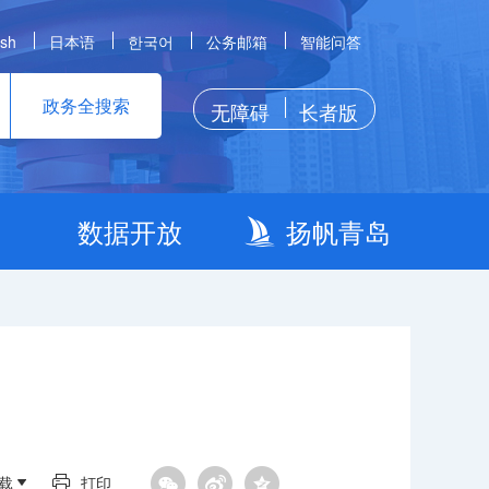
ish
日本语
한국어
公务邮箱
智能问答
政务全搜索
无障碍
长者版
数据开放
扬帆青岛
载
打印