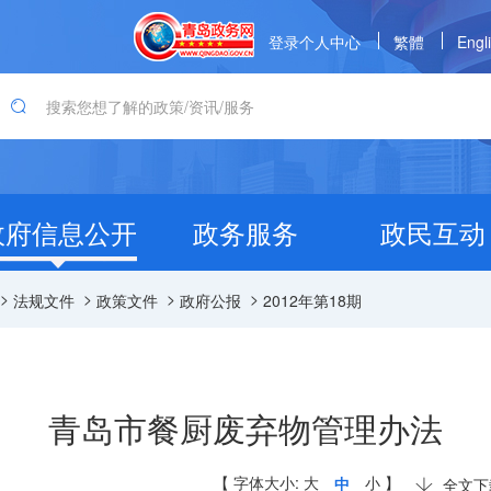
登录个人中心
繁體
Engl
政府信息公开
政务服务
政民互动
>
>
>
>
法规文件
政策文件
政府公报
2012年第18期
青岛市餐厨废弃物管理办法
【
字体大小:
大
中
小
】
全文下