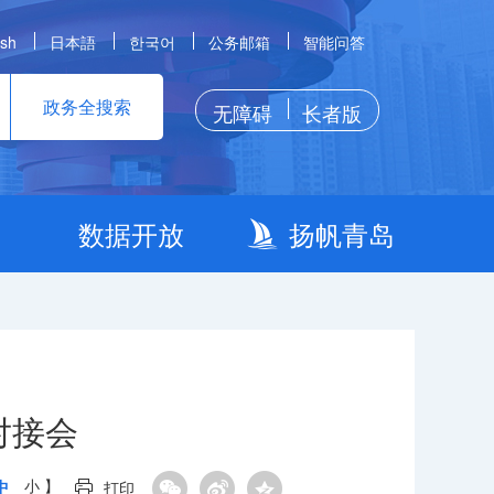
ish
日本語
한국어
公务邮箱
智能问答
政务全搜索
无障碍
长者版
数据开放
扬帆青岛
对接会
中
小
】
打印