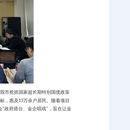
我市抢抓国家超长期特别国债政策
标，惠及
万余户居民。随着项目
13
会
政府搭台、金企唱戏
，旨在让金
“
”