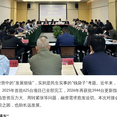
经营中的
发展烦恼
，实则是民生实事的
钱袋子
考题。近年来，
“
”
“
”
。
年首批
台项目已全部完工，
年再获批
台更新指
2025
625
2026
3944
临垫资压力大、周转紧张等问题，融资需求愈发迫切。本次对接
前之困，也助长远发展。
通车
”