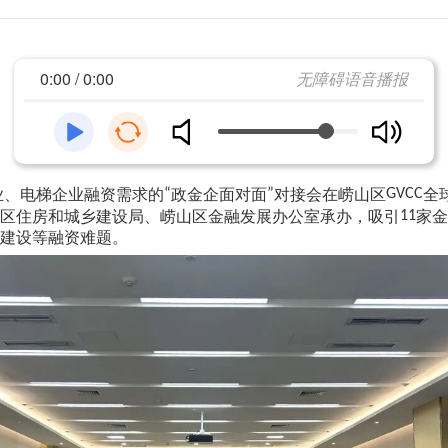
0:00 / 0:00
无障碍语音播报
业、电梯企业融资需求的
“
政金企面对面
”
对接会在崂山区
GVCC
全
区住房和城乡建设局、崂山区金融发展办公室承办，吸引
11
家金
建设等融资难题。